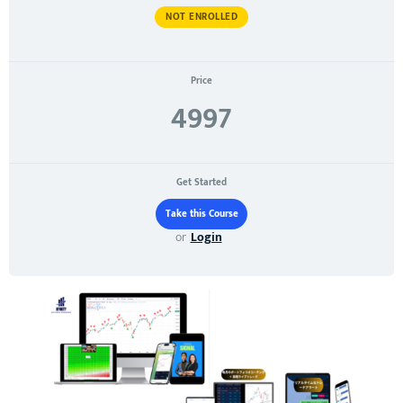
NOT ENROLLED
Price
4997
Get Started
or
Login