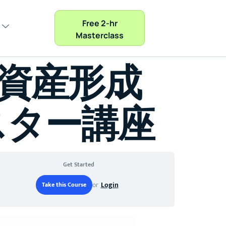
Free 2-hr
Masterclass
で資産形成
スター講座
Get Started
or
Login