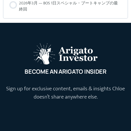
2026年3月 — BOS 1日スペシャル・ブートキャンプの最
終回
BECOME AN ARIGATO INSIDER
Sign up for exclusive content, emails & insights Chloe
doesn’t share anywhere else.