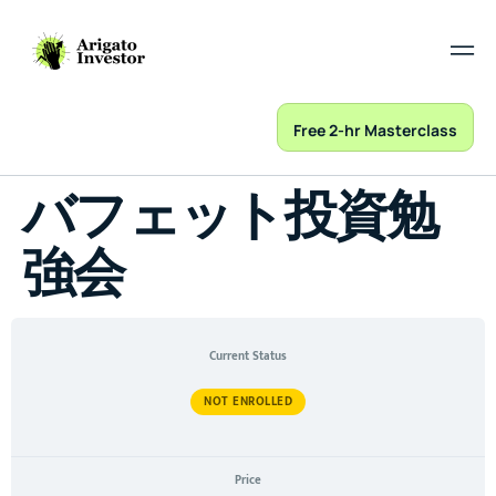
Free 2-hr Masterclass
バフェット投資勉
強会
Current Status
NOT ENROLLED
Price