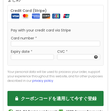
Credit Card (Stripe)
Pay with your credit card via Stripe
Card number
*
Expiry date
*
CVC
*
Your personal data will be used to process your order, support
your experience throughout this website, and for other purposes
described in our
privacy policy
.
クーポンコードを適用して今すぐ登録